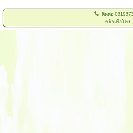
ติดต่อ
081987
คลิกเพื่อโทร