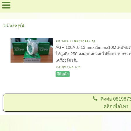
สารบัญเว็บไซต์ !
เทปล่อนจูโค
AGF-100A:0.13mmx25mmx10M
AGF-100A :0.13mmx25mmx10Mเทปทนความร้
ได้สูงถึง 250 องศาลอกออกไม่ทิ้งคราบกาว
เครื่องจักรสิ...
ราคาขาย
1,160 บาท
มีสินค้า
ติดต่อ
081987
คลิกเพื่อโทร